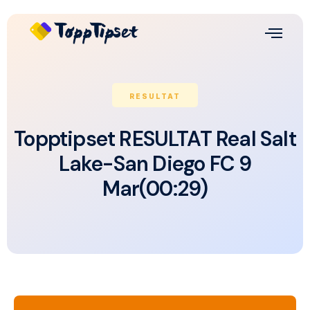
RESULTAT
Topptipset RESULTAT Real Salt
Lake-San Diego FC 9
Mar(00:29)