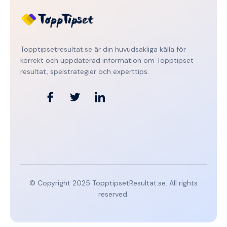
Topptipsetresultat.se är din huvudsakliga källa för
korrekt och uppdaterad information om Topptipset
resultat, spelstrategier och experttips.
© Copyright 2025 TopptipsetResultat.se. All rights
reserved.