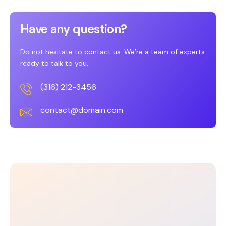
Have any question?
Do not hesitate to contact us. We’re a team of experts
ready to talk to you.
(316) 212-3456
contact@domain.com