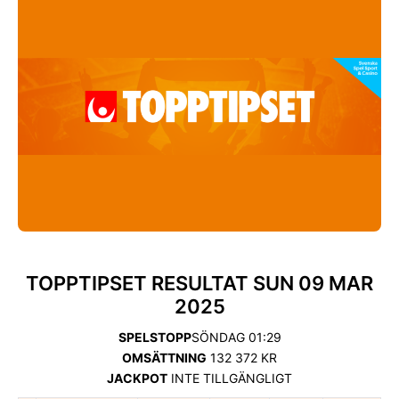
TOPPTIPSET RESULTAT
SUN 09 MAR
2025
SPELSTOPP
SÖNDAG 01:29
OMSÄTTNING
132 372 KR
JACKPOT
INTE TILLGÄNGLIGT