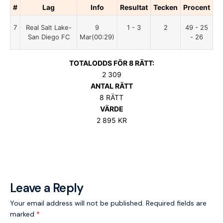
#
Lag
Info
Resultat
Tecken
Procent
7
Real Salt Lake-
9
1 - 3
2
49 - 25
San Diego FC
Mar(00:29)
- 26
TOTALODDS FÖR 8 RÄTT:
2 309
ANTAL RÄTT
8 RÄTT
VÄRDE
2 895 KR
Leave a Reply
Your email address will not be published.
Required fields are
marked
*