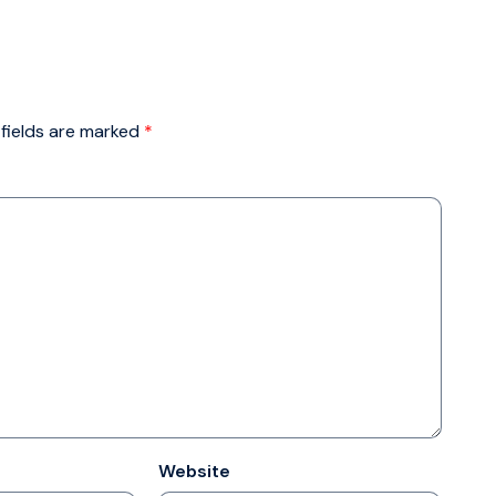
 fields are marked
*
Website