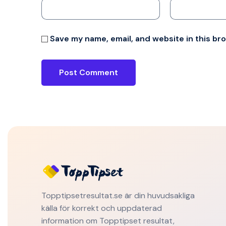
Save my name, email, and website in this br
Topptipsetresultat.se är din huvudsakliga
källa för korrekt och uppdaterad
information om Topptipset resultat,