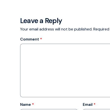
Leave a Reply
Your email address will not be published.
Required
Comment
*
Name
*
Email
*