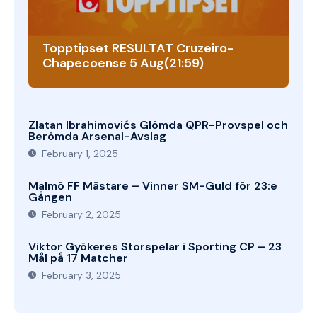
Topptipset RESULTAT Cruzeiro-
Chapecoense 5 Aug(21:59)
Zlatan Ibrahimovićs Glömda QPR-Provspel och
Berömda Arsenal-Avslag
February 1, 2025
Malmö FF Mästare – Vinner SM-Guld för 23:e
Gången
February 2, 2025
Viktor Gyökeres Storspelar i Sporting CP – 23
Mål på 17 Matcher
February 3, 2025