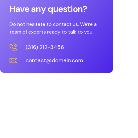
Have any question?
Do not hesitate to contact us. We’re a
team of experts ready to talk to you.
(316) 212-3456
contact@domain.com