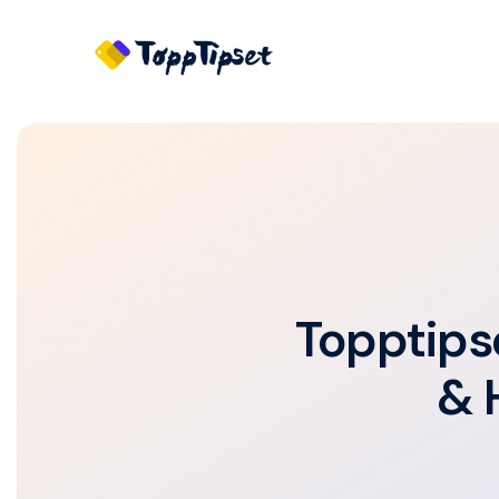
Topptips
& 