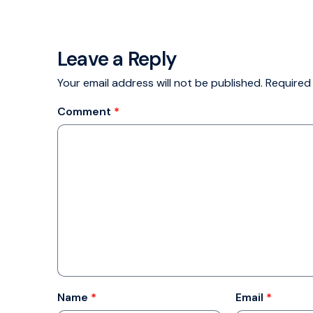
Leave a Reply
Your email address will not be published.
Required
Comment
*
Name
*
Email
*