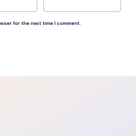
owser for the next time I comment.