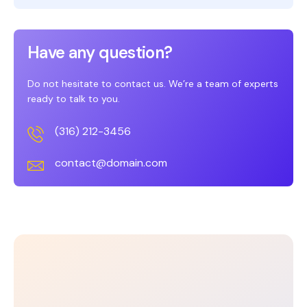
Have any question?
Do not hesitate to contact us. We’re a team of experts
ready to talk to you.
(316) 212-3456
contact@domain.com