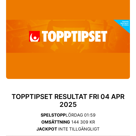
TOPPTIPSET RESULTAT
FRI 04 APR
2025
SPELSTOPP
LÖRDAG 01:59
OMSÄTTNING
144 309 KR
JACKPOT
INTE TILLGÄNGLIGT