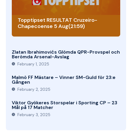
Topptipset RESULTAT Cruzeiro-
Chapecoense 5 Aug(21:59)
Zlatan Ibrahimovićs Glömda QPR-Provspel och
Berömda Arsenal-Avslag
February 1, 2025
Malmö FF Mästare – Vinner SM-Guld för 23:e
Gången
February 2, 2025
Viktor Gyökeres Storspelar i Sporting CP – 23
Mål på 17 Matcher
February 3, 2025