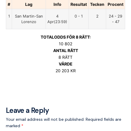
#
Lag
Info
Resultat
Tecken
Procent
1
San Martin-San
4
0 - 1
2
24 - 29
Lorenzo
Apr(23:59)
- 47
TOTALODDS FÖR 8 RÄTT:
10 802
ANTAL RÄTT
8 RÄTT
VÄRDE
20 203 KR
Leave a Reply
Your email address will not be published.
Required fields are
marked
*