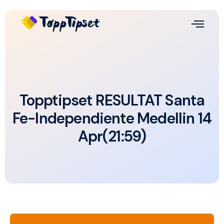
Topptipset RESULTAT Santa
Fe-Independiente Medellin 14
Apr(21:59)