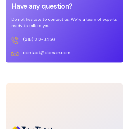
Have any question?
Do not hesitate to contact us. We’re a team of experts
ready to talk to you.
(316) 212-3456
contact@domain.com