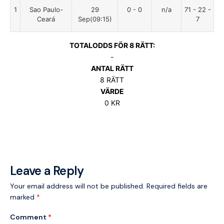
1
Sao Paulo-
29
0 - 0
n/a
71 - 22 -
Ceará
Sep(09:15)
7
TOTALODDS FÖR 8 RÄTT:
-
ANTAL RÄTT
8 RÄTT
VÄRDE
0 KR
Leave a Reply
Your email address will not be published.
Required fields are
marked
*
Comment
*