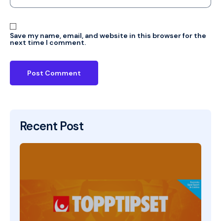
Save my name, email, and website in this browser for the
next time I comment.
Recent Post