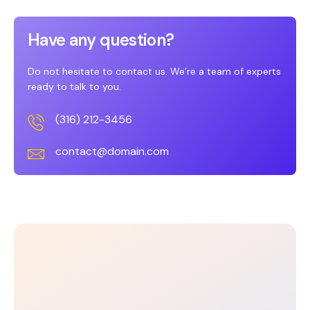
Have any question?
Do not hesitate to contact us. We’re a team of experts
ready to talk to you.
(316) 212-3456
contact@domain.com