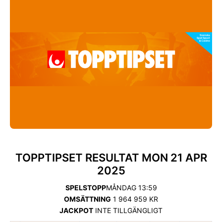
TOPPTIPSET RESULTAT
MON 21 APR
2025
SPELSTOPP
MÅNDAG 13:59
OMSÄTTNING
1 964 959 KR
JACKPOT
INTE TILLGÄNGLIGT