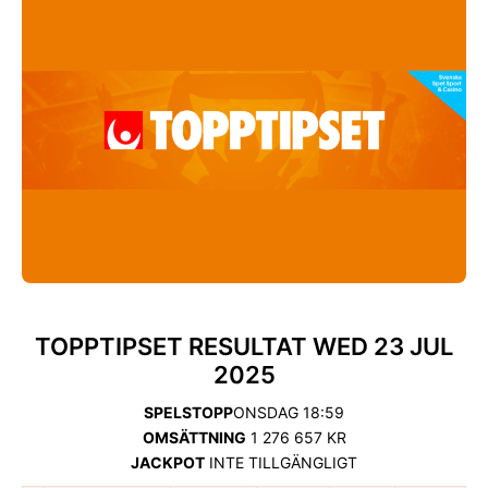
TOPPTIPSET RESULTAT
WED 23 JUL
2025
SPELSTOPP
ONSDAG 18:59
OMSÄTTNING
1 276 657 KR
JACKPOT
INTE TILLGÄNGLIGT