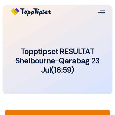
Topptipset RESULTAT
Shelbourne-Qarabag 23
Jul(16:59)