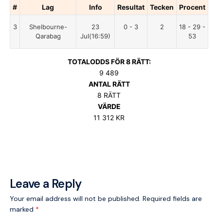
#
Lag
Info
Resultat
Tecken
Procent
3
Shelbourne-
23
0 - 3
2
18 - 29 -
Qarabag
Jul(16:59)
53
TOTALODDS FÖR 8 RÄTT:
9 489
ANTAL RÄTT
8 RÄTT
VÄRDE
11 312 KR
Leave a Reply
Your email address will not be published.
Required fields are
marked
*