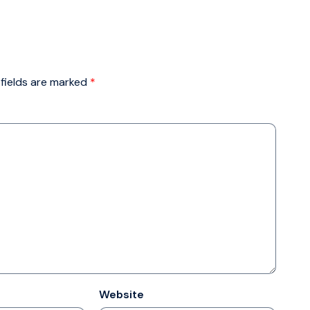
 fields are marked
*
Website