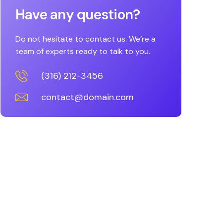
Have any question?
Do not hesitate to contact us. We’re a
team of experts ready to talk to you.
(316) 212-3456
contact@domain.com