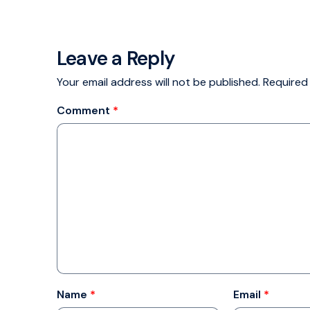
Leave a Reply
Your email address will not be published.
Required
Comment
*
Name
*
Email
*