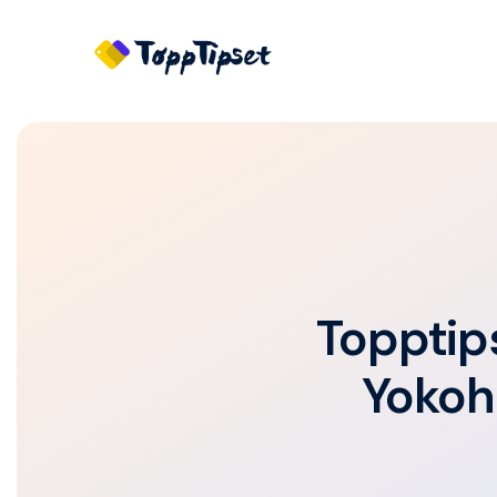
Topptip
Yokoh