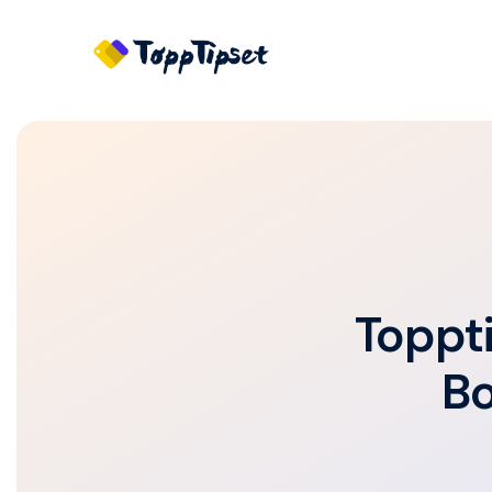
Toppt
Bo