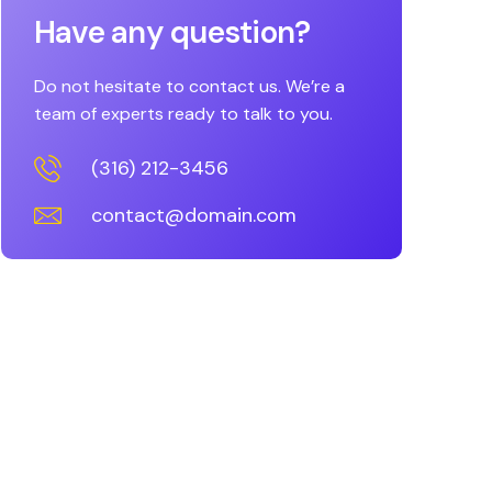
Have any question?
Do not hesitate to contact us. We’re a
team of experts ready to talk to you.
(316) 212-3456
contact@domain.com