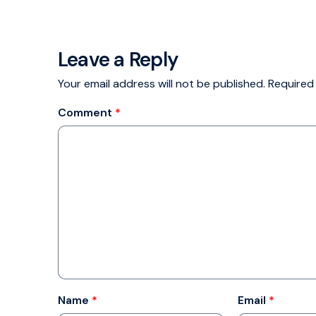
Leave a Reply
Your email address will not be published.
Required
Comment
*
Name
*
Email
*