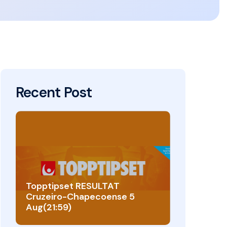
Recent Post
Topptipset RESULTAT
Cruzeiro-Chapecoense 5
Aug(21:59)