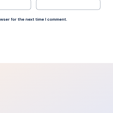
owser for the next time I comment.