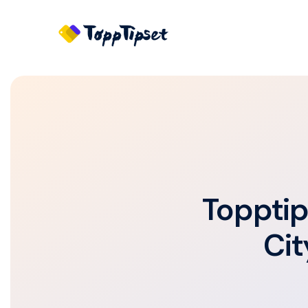
Topptip
Cit