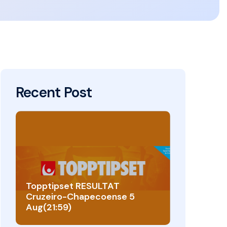
Recent Post
Topptipset RESULTAT
Cruzeiro-Chapecoense 5
Aug(21:59)