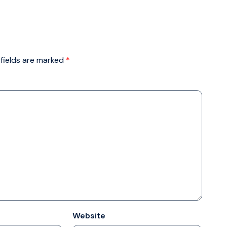
 fields are marked
*
Website