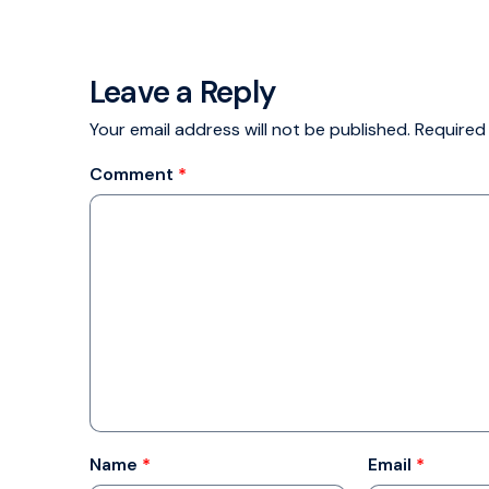
Leave a Reply
Your email address will not be published.
Required
Comment
*
Name
*
Email
*