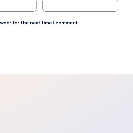
owser for the next time I comment.