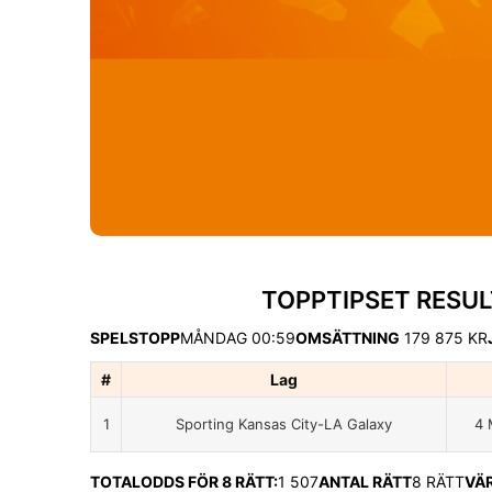
TOPPTIPSET RESU
SPELSTOPP
MÅNDAG 00:59
OMSÄTTNING
179 875 KR
#
Lag
1
Sporting Kansas City-LA Galaxy
4 
TOTALODDS FÖR 8 RÄTT:
1 507
ANTAL RÄTT
8 RÄTT
VÄ