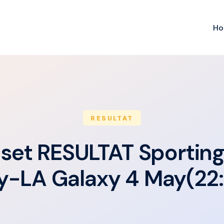
Ho
RESULTAT
set RESULTAT Sportin
y-LA Galaxy 4 May(22