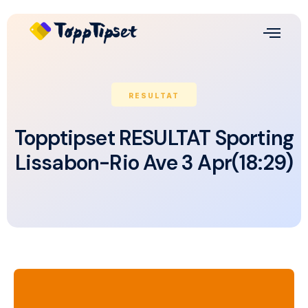
RESULTAT
Topptipset RESULTAT Sporting
Lissabon-Rio Ave 3 Apr(18:29)