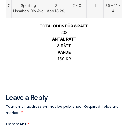
2
Sporting
3
2 - 0
1
85 - 11 -
Lissabon-Rio Ave
Apr(18:29)
4
TOTALODDS FÖR 8 RÄTT:
208
ANTAL RÄTT
8 RÄTT
VÄRDE
150 KR
Leave a Reply
Your email address will not be published.
Required fields are
marked
*
Comment
*