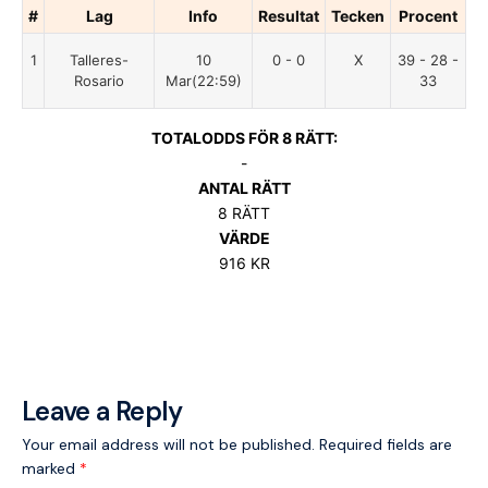
#
Lag
Info
Resultat
Tecken
Procent
1
Talleres-
10
0 - 0
X
39 - 28 -
Rosario
Mar(22:59)
33
TOTALODDS FÖR 8 RÄTT:
-
ANTAL RÄTT
8 RÄTT
VÄRDE
916 KR
Leave a Reply
Your email address will not be published.
Required fields are
marked
*