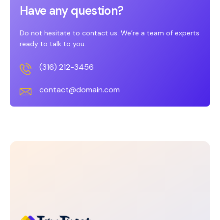
Have any question?
Do not hesitate to contact us. We’re a team of experts
ready to talk to you.
(316) 212-3456
contact@domain.com