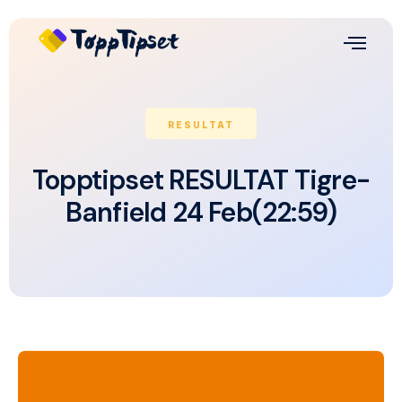
RESULTAT
Topptipset RESULTAT Tigre-
Banfield 24 Feb(22:59)