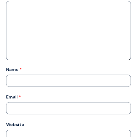
Name
*
Email
*
Website