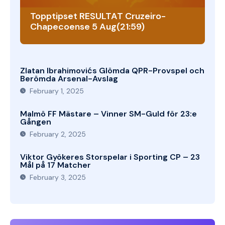
Topptipset RESULTAT Cruzeiro-
Chapecoense 5 Aug(21:59)
Zlatan Ibrahimovićs Glömda QPR-Provspel och
Berömda Arsenal-Avslag
February 1, 2025
Malmö FF Mästare – Vinner SM-Guld för 23:e
Gången
February 2, 2025
Viktor Gyökeres Storspelar i Sporting CP – 23
Mål på 17 Matcher
February 3, 2025