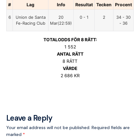
#
Lag
Info
Resultat
Tecken
Procent
6
Union de Santa
20
0 - 1
2
34 - 30
Fe-Racing Club
Mar(22:59)
- 36
TOTALODDS FÖR 8 RÄTT:
1 552
ANTAL RÄTT
8 RÄTT
VÄRDE
2 686 KR
Leave a Reply
Your email address will not be published.
Required fields are
marked
*