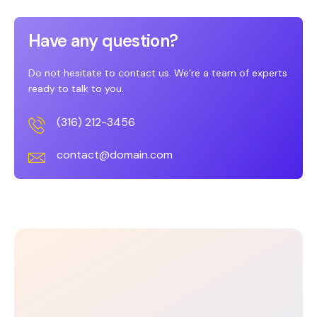
Have any question?
Do not hesitate to contact us. We’re a team of experts
ready to talk to you.
(316) 212-3456
contact@domain.com