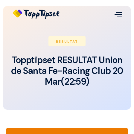
RESULTAT
Topptipset RESULTAT Union
de Santa Fe-Racing Club 20
Mar(22:59)