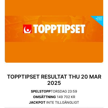
TOPPTIPSET RESULTAT
THU 20 MAR
2025
SPELSTOPP
TORSDAG 23:59
OMSÄTTNING
149 702 KR
JACKPOT
INTE TILLGÄNGLIGT