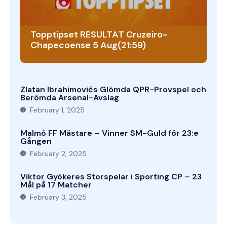
Topptipset RESULTAT Cruzeiro-
Chapecoense 5 Aug(21:59)
Zlatan Ibrahimovićs Glömda QPR-Provspel och
Berömda Arsenal-Avslag
February 1, 2025
Malmö FF Mästare – Vinner SM-Guld för 23:e
Gången
February 2, 2025
Viktor Gyökeres Storspelar i Sporting CP – 23
Mål på 17 Matcher
February 3, 2025