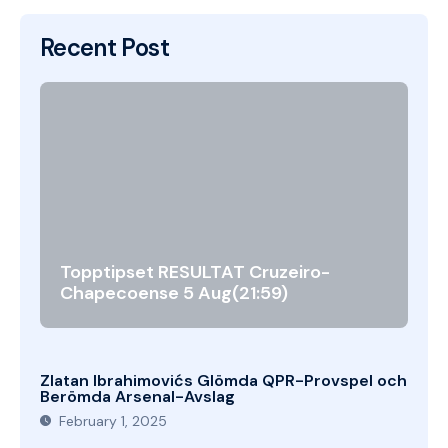
Recent Post
Topptipset RESULTAT Cruzeiro-
Chapecoense 5 Aug(21:59)
Zlatan Ibrahimovićs Glömda QPR-Provspel och
Berömda Arsenal-Avslag
February 1, 2025