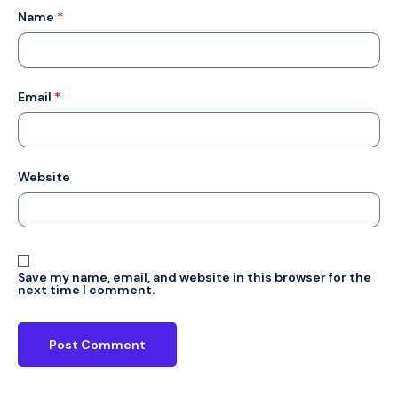
Name
*
Email
*
Website
Save my name, email, and website in this browser for the
next time I comment.