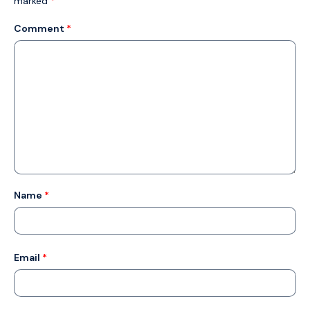
marked
*
Comment
*
Name
*
Email
*