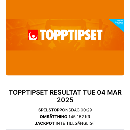
TOPPTIPSET RESULTAT
TUE 04 MAR
2025
SPELSTOPP
ONSDAG 00:29
OMSÄTTNING
145 152 KR
JACKPOT
INTE TILLGÄNGLIGT