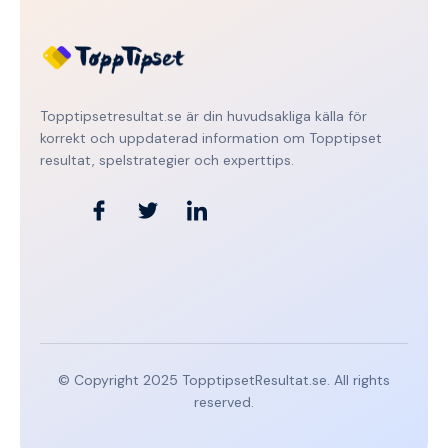
Topptipsetresultat.se är din huvudsakliga källa för
korrekt och uppdaterad information om Topptipset
resultat, spelstrategier och experttips.
© Copyright 2025 TopptipsetResultat.se. All rights
reserved.