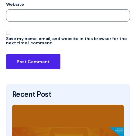
Website
Save my name, email, and website in this browser for the
next time I comment.
Recent Post