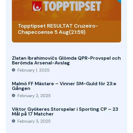
Topptipset RESULTAT Cruzeiro-
Chapecoense 5 Aug(21:59)
Zlatan Ibrahimovićs Glömda QPR-Provspel och
Berömda Arsenal-Avslag
February 1, 2025
Malmö FF Mästare – Vinner SM-Guld för 23:e
Gången
February 2, 2025
Viktor Gyökeres Storspelar i Sporting CP – 23
Mål på 17 Matcher
February 3, 2025