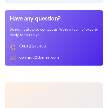
Have any question?
Do not hesitate to contact us. We’re a team of experts
ready to talk to you.
(316) 212-3456
contact@domain.com