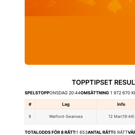
TOPPTIPSET RESU
SPELSTOPP
ONSDAG 20:44
OMSÄTTNING
1 972 670 K
#
Lag
Info
8
Watford-Swansea
12 Mar(19:44)
TOTALODDS FÖR 8 RÄTT:
1 653
ANTAL RÄTT
8 RÄTT
VÄ