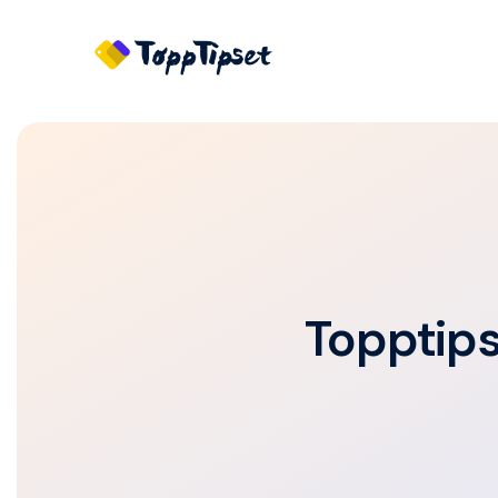
Topptip