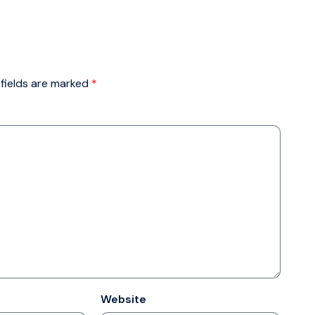
 fields are marked
*
Website