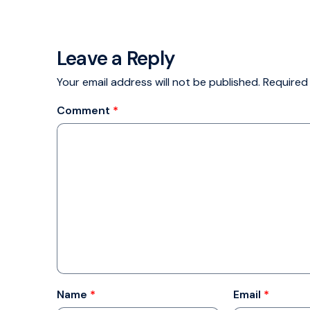
Leave a Reply
Your email address will not be published.
Required
Comment
*
Name
*
Email
*