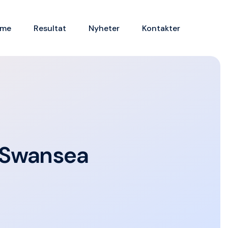
me
Resultat
Nyheter
Kontakter
-Swansea