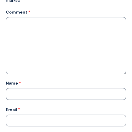
marked
*
Comment
*
Name
*
Email
*