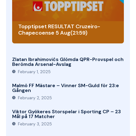
Topptipset RESULTAT Cruzeiro-
Chapecoense 5 Aug(21:59)
Zlatan Ibrahimovićs Glömda QPR-Provspel och
Berömda Arsenal-Avslag
February 1, 2025
Malmö FF Mästare – Vinner SM-Guld för 23:e
Gången
February 2, 2025
Viktor Gyökeres Storspelar i Sporting CP – 23
Mål på 17 Matcher
February 3, 2025