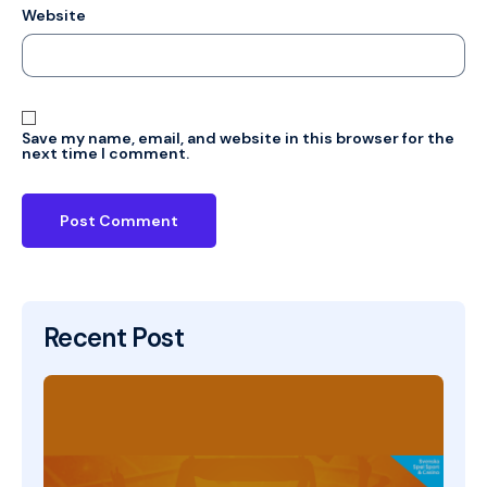
Website
Save my name, email, and website in this browser for the
next time I comment.
Recent Post