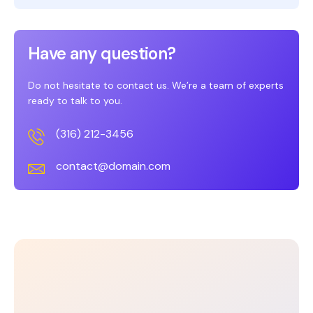
Have any question?
Do not hesitate to contact us. We’re a team of experts
ready to talk to you.
(316) 212-3456
contact@domain.com