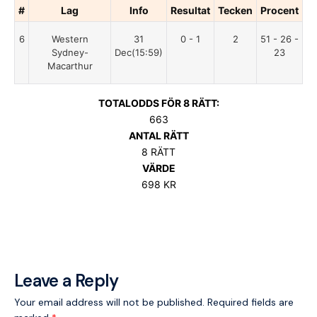
#
Lag
Info
Resultat
Tecken
Procent
6
Western
31
0 - 1
2
51 - 26 -
Sydney-
Dec(15:59)
23
Macarthur
TOTALODDS FÖR 8 RÄTT:
663
ANTAL RÄTT
8 RÄTT
VÄRDE
698 KR
Leave a Reply
Your email address will not be published.
Required fields are