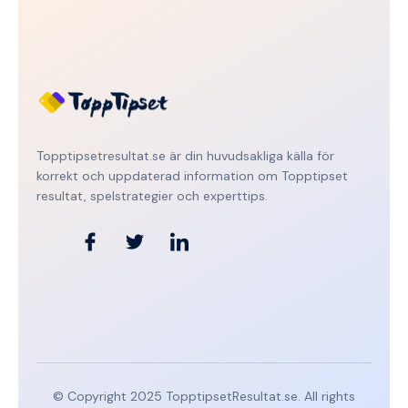
Topptipsetresultat.se är din huvudsakliga källa för
korrekt och uppdaterad information om Topptipset
resultat, spelstrategier och experttips.
© Copyright 2025 TopptipsetResultat.se. All rights