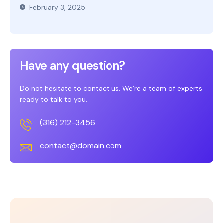
February 3, 2025
Have any question?
Do not hesitate to contact us. We’re a team of experts
ready to talk to you.
(316) 212-3456
contact@domain.com