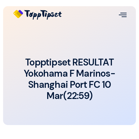
Topptipset RESULTAT
Yokohama F Marinos-
Shanghai Port FC 10
Mar(22:59)